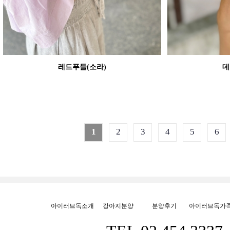
레드푸들(소라)
데
1
2
3
4
5
6
아이러브독소개
강아지분양
분양후기
아이러브독가