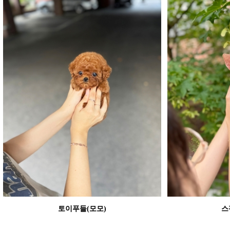
토이푸들(모모)
스