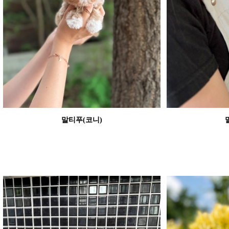
말티푸(코니)