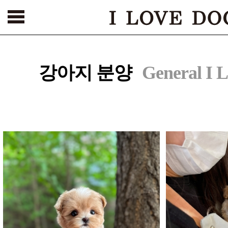
서울본점
건대점
부천점
인천점
수원점
천안점
광주점
강아지 분양
[해외강아지 분양 바로가기
General I 