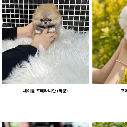
세이블 포메라니안 (라쿤)
포