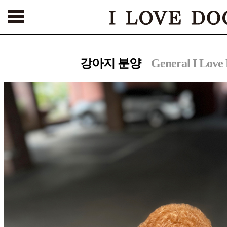
서울본점
건대점
부천점
인천점
수원점
천안점
광주점
강아지 분양
General I Love
[해외강아지 분양 바로가기