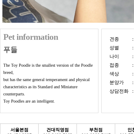
Pet information
견종
:
성별
:
푸들
나이
:
접종
:
The Toy Poodle is the smallest version of the Poodle
breed,
색상
:
but has the same general temperament and physical
분양가
:
characteristics as its Standard and Miniature
상담전화
:
counterparts.
Toy Poodles are an intelligent.
서울본점
건대직영점
부천점
인