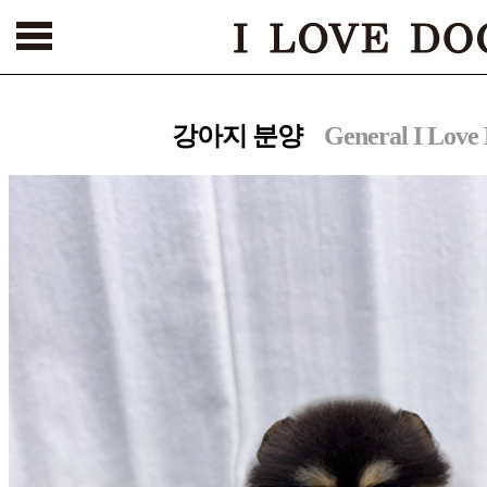
서울본점
건대점
부천점
인천점
수원점
천안점
광주점
강아지 분양
General I Love
[해외강아지 분양 바로가기