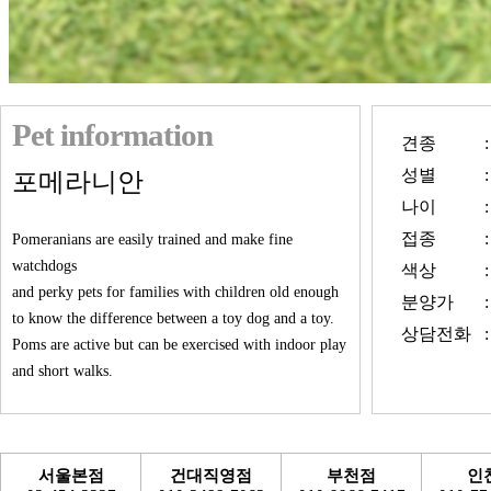
Pet information
견종
:
성별
:
포메라니안
나이
:
접종
:
Pomeranians are easily trained and make fine
watchdogs
색상
:
and perky pets for families with children old enough
분양가
:
to know the difference between a toy dog and a toy.
상담전화
:
Poms are active but can be exercised with indoor play
and short walks.
서울본점
건대직영점
부천점
인