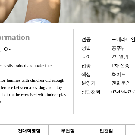
formation
견종
:
포메라니
성별
:
공주님
니안
나이
:
2개월령
접종
:
1차 접종
e easily trained and make fine
색상
:
화이트
 for families with children old enough
분양가
:
전화문의
fference between a toy dog and a toy.
상담전화
:
02-454-333
e but can be exercised with indoor play
s.
건대직영점
부천점
인천점