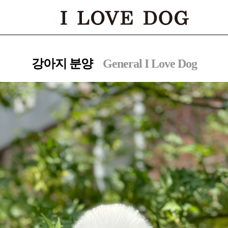
대점
부천점
인천점
수원점
천안점
광주점
대구점
포
강아지 분양
General I Love Dog
[해외강아지 분양 바로가기]