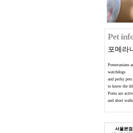
Pet in
포메라
Pomeranians ar
watchdogs
and perky pets
to know the di
Poms are activ
and short walk
서울본점