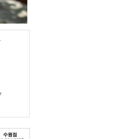
안
7
수원점