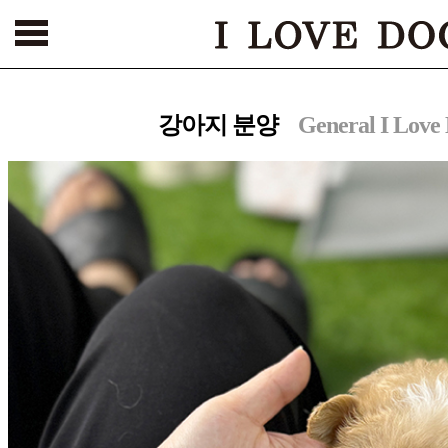
서울본점
건대점
부천점
인천점
수원점
천안점
광주점
강아지 분양
General I Love
[해외강아지 분양 바로가기