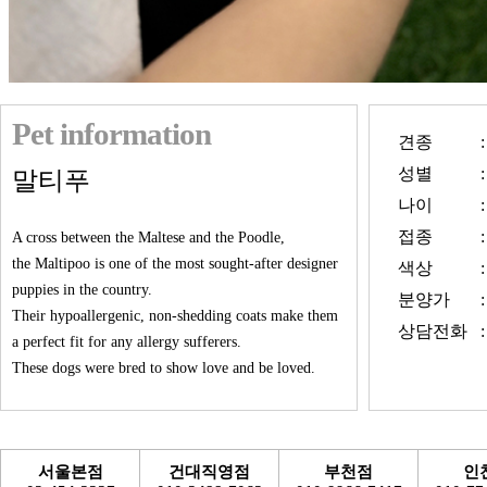
Pet information
견종
:
성별
:
말티푸
나이
:
접종
:
A cross between the Maltese and the Poodle,
the Maltipoo is one of the most sought-after designer
색상
:
puppies in the country.
분양가
:
Their hypoallergenic, non-shedding coats make them
상담전화
:
a perfect fit for any allergy sufferers.
These dogs were bred to show love and be loved.
서울본점
건대직영점
부천점
인